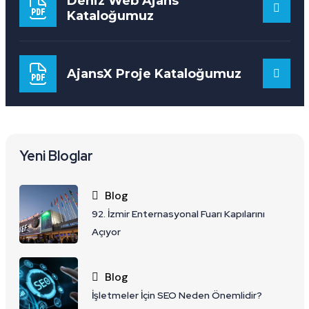
Deniz Web Ajans
Kataloğumuz
AjansX Proje Kataloğumuz
Yeni Bloglar
Blog
92. İzmir Enternasyonal Fuarı Kapılarını
Açıyor
Blog
İşletmeler İçin SEO Neden Önemlidir?