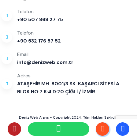
Telefon
+90 507 868 27 75
Telefon
+90 532 176 57 52
Email
info@denizweb.com.tr
Adres
ATAŞEHİR MH. 8001/3 SK. KAŞARCI SİTESİ A
BLOK NO:7 K:4 D:20 ÇİĞLİ / İZMİR
Deniz Web Ajans - Copyright 2024. Tüm Hakları Saklıdır!
Hakkımızda
S.S.S
İletişim Formu